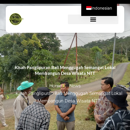
Skip
Indonesian
to
content
Kisah Panglipuran Bali Menggugah Semangat Lokal
Membangun Desa Wisata NTT
Home
News
Kisah Panglipuran Bali Menggugah Semangat Lokal
Membangun Desa Wisata NTT