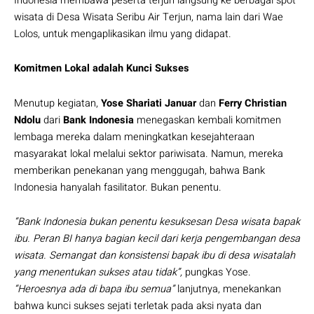
Indonesia membawa peserta terjun langsung ke berbagai spot
wisata di Desa Wisata Seribu Air Terjun, nama lain dari Wae
Lolos, untuk mengaplikasikan ilmu yang didapat.
Komitmen Lokal adalah Kunci Sukses
Menutup kegiatan,
Yose Shariati Januar
dan
Ferry Christian
Ndolu
dari
Bank Indonesia
menegaskan kembali komitmen
lembaga mereka dalam meningkatkan kesejahteraan
masyarakat lokal melalui sektor pariwisata. Namun, mereka
memberikan penekanan yang menggugah, bahwa Bank
Indonesia hanyalah fasilitator. Bukan penentu.
“Bank Indonesia bukan penentu kesuksesan Desa wisata bapak
ibu. Peran BI hanya bagian kecil dari kerja pengembangan desa
wisata. Semangat dan konsistensi bapak ibu di desa wisatalah
yang menentukan sukses atau tidak”,
pungkas Yose.
“Heroesnya ada di bapa ibu semua”
lanjutnya, menekankan
bahwa kunci sukses sejati terletak pada aksi nyata dan