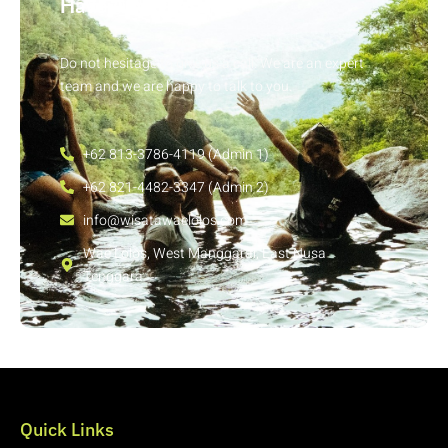
Have Any Question?
Do not hesitage to give us a call. We are an expert
team and we are happy to talk to you.
+62 813-3786-4119 (Admin 1)
+62 821-4482-3347 (Admin 2)
info@wisatawaelolos.com
Wae Lolos, West Manggarai, East Nusa
Tenggara
Quick Links